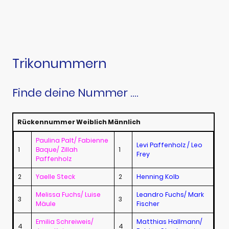
Trikonummern
Finde deine Nummer ....
Rückennummer Weiblich Männlich
Paulina Palt/ Fabienne
Levi Paffenholz / Leo
1
Baque/ Zillah
1
Frey
Paffenholz
2
Yaelle Steck
2
Henning Kolb
Melissa Fuchs/ Luise
Leandro Fuchs/ Mark
3
3
Mäule
Fischer
Emilia Schreiweis/
Matthias Hallmann/
4
4